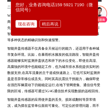
您好，业务咨询电话159 5921 7190（微
二、以数智赋能井盖监管
信同号）
WITBEE®万宾科技®
智能井盖传感器EN100-C
搭载业界领先厂
商的MEMS芯片技术，时刻感知井盖的各种状态变化。它集成
现在咨询
稍后再说
先进的传感器技术、低功耗广域通信技术、边缘计算能力及AI
智能分析算法，可以实现对井盖位置异常、开启、震动、位移
等多种状态的精确识别和快速报警。
智能井盖传感器
不仅具备全天候运行的能力，还适用于各种城
市复杂环境。比如，在暴雨积水频发的低洼路段，智能井盖传
感器能够实时监测井盖状态和井下的水位变化，即使在高湿、
高腐蚀的环境中也能稳定工作，也为城市排水系统提供实时的
数据支持;在高车流量的主干道或快速路上，它也可实时监测井
盖是否异常移位或丢失。同时其高抗震抗干扰能力，确保即使
在强烈车辆震动下仍能稳定运行;在地下管网密集、通信信号受
限的区域，传感器可通过5G/4G通信技术实现数据的远程回传。
智能井盖传感器
的应用使井盖的丢失、损坏或翻转等异常情
况，成为摆在监管单位面前可量化、可定位的管理问题，而不